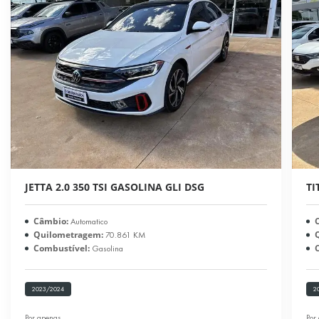
JETTA 2.0 350 TSI GASOLINA GLI DSG
TI
Câmbio:
Automatico
Quilometragem:
70.861 KM
Combustível:
Gasolina
2023/2024
2
Por apenas
Por