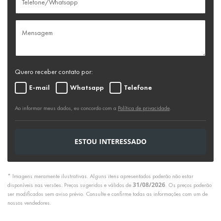
Quero receber contato por:
E-mail
Whatsapp
Telefone
Ao informar meus dados, eu concordo com a
Política de privacidade
.
ESTOU INTERESSADO
* Imagens meramente ilustrativas. Alguns itens apresentados poderão não estar
31/08/2026
disponíveis nas versões. Preços sugeridos e válidos de
. Os preços poderão
ser modificados sem aviso prévio. Consulte e confirme todas as informações com um de
nossos vendedores.