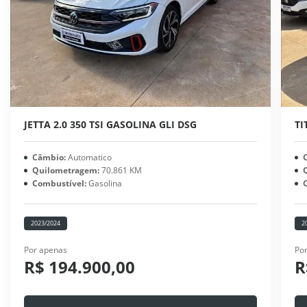
JETTA 2.0 350 TSI GASOLINA GLI DSG
TI
Câmbio:
Automatico
Quilometragem:
70.861 KM
Combustível:
Gasolina
2023/2024
2
Por apenas
Po
R$ 194.900,00
R