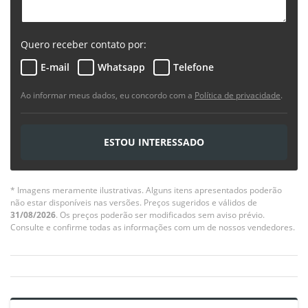
Quero receber contato por:
E-mail
Whatsapp
Telefone
Ao informar meus dados, eu concordo com a
Política de privacidade
.
ESTOU INTERESSADO
* Imagens meramente ilustrativas. Alguns itens apresentados poderão
não estar disponíveis nas versões. Preços sugeridos e válidos de
31/08/2026
. Os preços poderão ser modificados sem aviso prévio.
Consulte e confirme todas as informações com um de nossos vendedores.